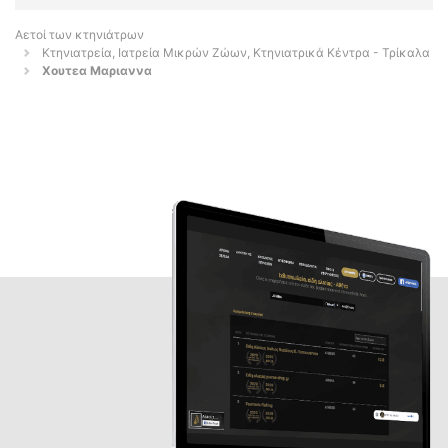
Αετοί των κτηνιάτρων
Κτηνιατρεία, Ιατρεία Μικρών Ζώων, Κτηνιατρικά Κέντρα - Τρίκαλα
Χουτεα Μαριαννα