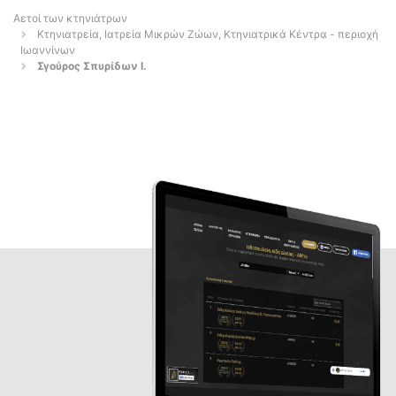
Αετοί των κτηνιάτρων
Κτηνιατρεία, Ιατρεία Μικρών Ζώων, Κτηνιατρικά Κέντρα - περιοχή
Ιωαννίνων
Σγούρος Σπυρίδων Ι.