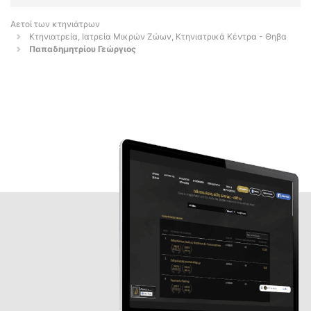
Αετοί των κτηνιάτρων
Κτηνιατρεία, Ιατρεία Μικρών Ζώων, Κτηνιατρικά Κέντρα - Θηβα
Παπαδημητρίου Γεώργιος