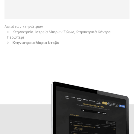
Αετοί των κτηνιάτρων
Κτηνιατρεία, Ιατρεία Μικρών Ζώων, Κτηνιατρικά Κέντρα -
Περιστέρι
Κτηνιατρείο Μαρία Ντεβέ