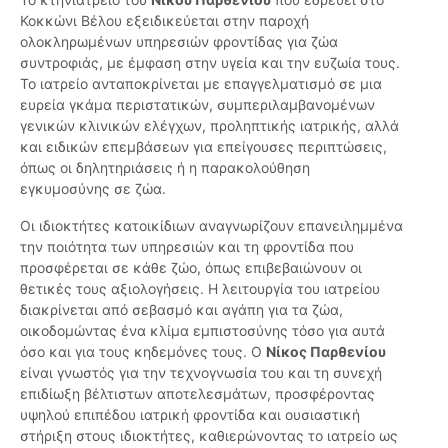
Κοκκώνι Βέλου εξειδικεύεται στην παροχή
ολοκληρωμένων υπηρεσιών φροντίδας για ζώα
συντροφιάς, με έμφαση στην υγεία και την ευζωία τους.
Το ιατρείο ανταποκρίνεται με επαγγελματισμό σε μια
ευρεία γκάμα περιστατικών, συμπεριλαμβανομένων
γενικών κλινικών ελέγχων, προληπτικής ιατρικής, αλλά
και ειδικών επεμβάσεων για επείγουσες περιπτώσεις,
όπως οι δηλητηριάσεις ή η παρακολούθηση
εγκυμοσύνης σε ζώα.
Οι ιδιοκτήτες κατοικίδιων αναγνωρίζουν επανειλημμένα
την ποιότητα των υπηρεσιών και τη φροντίδα που
προσφέρεται σε κάθε ζώο, όπως επιβεβαιώνουν οι
θετικές τους αξιολογήσεις. Η λειτουργία του ιατρείου
διακρίνεται από σεβασμό και αγάπη για τα ζώα,
οικοδομώντας ένα κλίμα εμπιστοσύνης τόσο για αυτά
όσο και για τους κηδεμόνες τους. Ο
Νίκος Παρθενίου
είναι γνωστός για την τεχνογνωσία του και τη συνεχή
επιδίωξη βέλτιστων αποτελεσμάτων, προσφέροντας
υψηλού επιπέδου ιατρική φροντίδα και ουσιαστική
στήριξη στους ιδιοκτήτες, καθιερώνοντας το ιατρείο ως