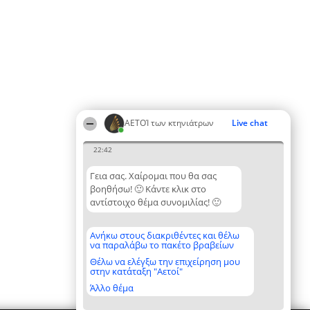
ΑΕΤΟΊ των κτηνιάτρων
Live chat
22:42
Γεια σας. Χαίρομαι που θα σας
βοηθήσω! 🙂 Κάντε κλικ στο
αντίστοιχο θέμα συνομιλίας! 🙂
Ανήκω στους διακριθέντες και θέλω
να παραλάβω το πακέτο βραβείων
Θέλω να ελέγξω την επιχείρηση μου
στην κατάταξη "Αετοί"
Άλλο θέμα