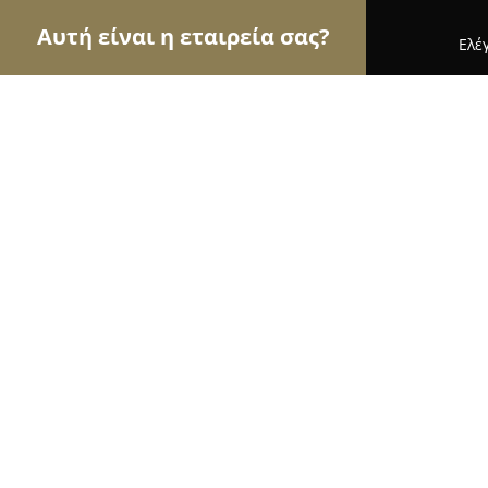
Αυτή είναι η εταιρεία σας?
Ελέ
Αετοί των κτηνιάτρων
Κτηνιατρεία, Ιατρεία Μι
ΜΟΜΠΙΛΟΣ ΑΝΤΩΝΙΟΣ ΚΩΝΣΤΑΝΤ
9.4
(52)
Ν. Ιωνια Βολου, Μαιάνδρου 11
Εμφάνιση αριθμού τηλεφώνου