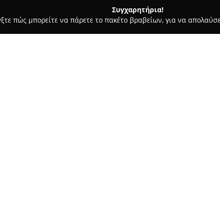
Συγχαρητήρια!
γξτε πώς μπορείτε να πάρετε το πακέτο βραβείων, για να απολαύσε
κρών Ζώων, Κτηνιατρικά Κέντρα - Ν. Ιωνια Βολου
ΜΟΜΠΙΛΟΣ Α
Σχετικά με την εταιρεία:
Στην περιοχή της Νέας Ιωνίας 
που βρίσκεται στην οδό Μαιάν
φροντίδας για κατοικίδια ζώα. 
αντιμετώπιση της υγείας σκύλ
Δείτε περισσότερα >>
μικρών ζώων συντροφιάς.
Οι υπηρεσίες που διατίθενται
εμβολιασμούς πρόληψης ασθεν
Επιπρόσθετα, εκτελούνται εκτεν
όπως αιματολογικές αναλύσεις,