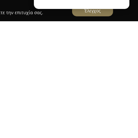
Έλεγχος
τε την επιτυχία σας.
ΝΤΩΝΙΟΣ ΚΩΝΣΤΑΝΤ
Βόλου, το κτηνιατρείο του
Μόμπιλου Αντώνιου
,
δρου 11, προσφέρει υπηρεσίες κτηνιατρικής
Το ιατρείο ειδικεύεται στην ολιστική
ων, γατών, κουνελιών, χάμστερ καθώς και άλλων
 περιλαμβάνουν την τοποθέτηση microchip,
ειών, και διαδικασίες αποπαρασίτωσης.
είς κλινικές εξετάσεις, διαγνωστικοί έλεγχοι
 ακτινογραφίες και υπέρηχοι, προκειμένου να