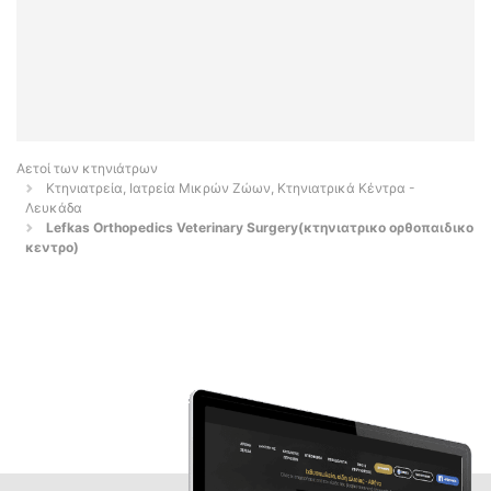
Αετοί των κτηνιάτρων
Κτηνιατρεία, Ιατρεία Μικρών Ζώων, Κτηνιατρικά Κέντρα -
Λευκάδα
Lefkas Orthopedics Veterinary Surgery(κτηνιατρικο ορθοπαιδικο
κεντρο)