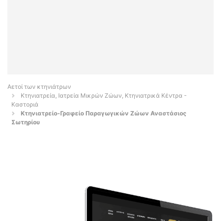
Αετοί των κτηνιάτρων
Κτηνιατρεία, Ιατρεία Μικρών Ζώων, Κτηνιατρικά Κέντρα -
Καστοριά
Κτηνιατρείο-Γραφείο Παραγωγικών Ζώων Αναστάσιος
Σωτηρίου