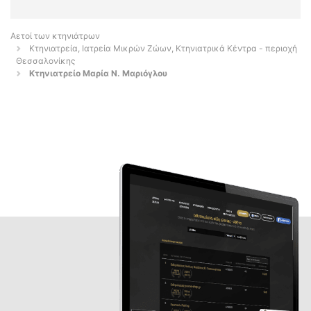
Αετοί των κτηνιάτρων
Κτηνιατρεία, Ιατρεία Μικρών Ζώων, Κτηνιατρικά Κέντρα - περιοχή
Θεσσαλονίκης
Κτηνιατρείο Μαρία Ν. Μαριόγλου