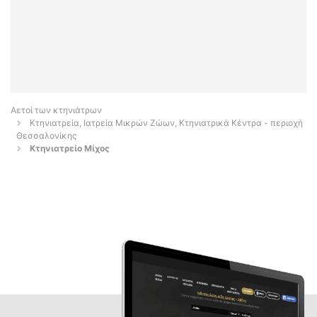
Αετοί των κτηνιάτρων
Κτηνιατρεία, Ιατρεία Μικρών Ζώων, Κτηνιατρικά Κέντρα - περιοχή
Θεσσαλονίκης
Κτηνιατρείο Μίχος