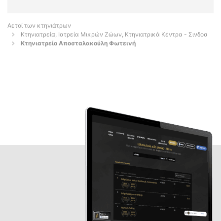
Αετοί των κτηνιάτρων
Κτηνιατρεία, Ιατρεία Μικρών Ζώων, Κτηνιατρικά Κέντρα - Σινδοσ
Κτηνιατρείο Αποσταλακούλη Φωτεινή