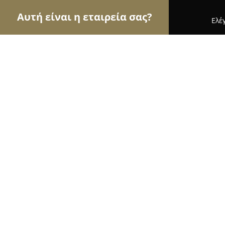
Αυτή είναι η εταιρεία σας?
Ελέ
Αετοί των κτηνιάτρων
Κτηνιατρεία, Ιατρεία Μι
Κτηνιατρείο ΜΠΕΛΛΟΣ ΣΠΥΡΙΔΩΝ
8.3
(14)
Πειραιάς, 2ας Μεραρχίας 19
Εμφάνιση αριθμού τηλεφώνου