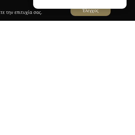
Έλεγχος
τε την επιτυχία σας.
ΛΟΣ ΣΠΥΡΙΔΩΝ
υρίδων
, που βρίσκεται στον Πειραιά στην οδό
ώσει τη φήμη του ως αξιόπιστος φορέας
την ευζωία των κατοικίδιων ζώων. Η δομημένη
 συνδυασμό με τη μακρόχρονη εμπειρία
, ενώ παρέχονται ολοκληρωμένες υπηρεσίες
νιατρείου αποτελεί η ήρεμη και υπομονετική
ασφαλίζοντας συνθήκες εμπιστοσύνης και
 και για τους ιδιοκτήτες τους. Η αφοσίωση και