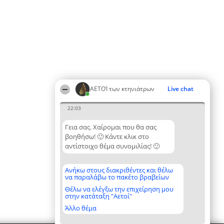
ΑΕΤΟΊ των κτηνιάτρων
Live chat
22:03
Γεια σας. Χαίρομαι που θα σας
βοηθήσω! 🙂 Κάντε κλικ στο
αντίστοιχο θέμα συνομιλίας! 🙂
Ανήκω στους διακριθέντες και θέλω
να παραλάβω το πακέτο βραβείων
Θέλω να ελέγξω την επιχείρηση μου
στην κατάταξη "Αετοί"
Άλλο θέμα