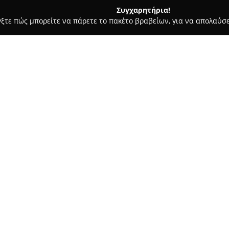
Συγχαρητήρια!
γξτε πώς μπορείτε να πάρετε το πακέτο βραβείων, για να απολαύσε
κρών Ζώων, Κτηνιατρικά Κέντρα - Πειραιάς
Κτηνιατρείο ΜΠΕΛ
Σχετικά με την εταιρεία:
Το
Κτηνιατρείο Μπέλλος Σπ
2ας Μεραρχίας 19, έχει εδραι
φροντίδας για την υγεία και 
επιστημονική τεχνογνωσία σε
χαρακτηρίζουν το κτηνιατρείο
κτηνιατρικής φροντίδας.
Το ιδιαίτερο γνώρισμα του κτη
προσέγγιση προς κάθε ζώο, δι
ασφάλειας τόσο για τα ζώα όσο