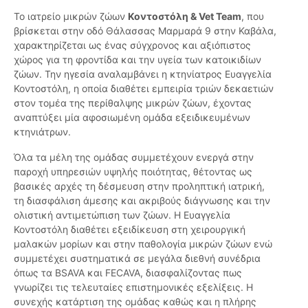
Το ιατρείο μικρών ζώων
Κοντοστόλη & Vet Team
, που
βρίσκεται στην οδό Θάλασσας Μαρμαρά 9 στην Καβάλα,
χαρακτηρίζεται ως ένας σύγχρονος και αξιόπιστος
χώρος για τη φροντίδα και την υγεία των κατοικιδίων
ζώων. Την ηγεσία αναλαμβάνει η κτηνίατρος Ευαγγελία
Κοντοστόλη, η οποία διαθέτει εμπειρία τριών δεκαετιών
στον τομέα της περίθαλψης μικρών ζώων, έχοντας
αναπτύξει μία αφοσιωμένη ομάδα εξειδικευμένων
κτηνιάτρων.
Όλα τα μέλη της ομάδας συμμετέχουν ενεργά στην
παροχή υπηρεσιών υψηλής ποιότητας, θέτοντας ως
βασικές αρχές τη δέσμευση στην προληπτική ιατρική,
τη διασφάλιση άμεσης και ακριβούς διάγνωσης και την
ολιστική αντιμετώπιση των ζώων. Η Ευαγγελία
Κοντοστόλη διαθέτει εξειδίκευση στη χειρουργική
μαλακών μορίων και στην παθολογία μικρών ζώων ενώ
συμμετέχει συστηματικά σε μεγάλα διεθνή συνέδρια
όπως τα BSAVA και FECAVA, διασφαλίζοντας πως
γνωρίζει τις τελευταίες επιστημονικές εξελίξεις. Η
συνεχής κατάρτιση της ομάδας καθώς και η πλήρης