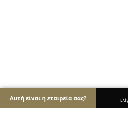
Αυτή είναι η εταιρεία σας?
Ελέ
Αετοί των κτηνιάτρων
Κτηνιατρεία, Ιατρεία Μι