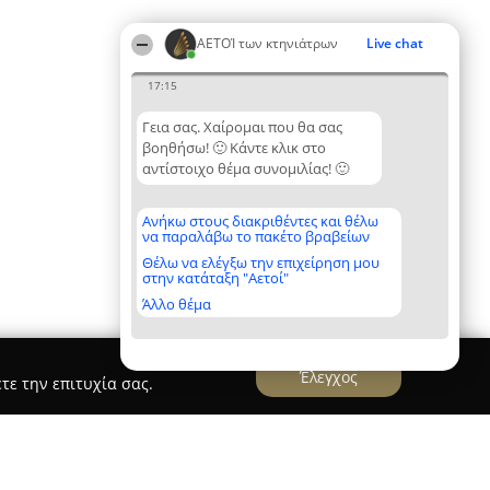
ΑΕΤΟΊ των κτηνιάτρων
Live chat
17:15
Γεια σας. Χαίρομαι που θα σας
βοηθήσω! 🙂 Κάντε κλικ στο
αντίστοιχο θέμα συνομιλίας! 🙂
Ανήκω στους διακριθέντες και θέλω
να παραλάβω το πακέτο βραβείων
Θέλω να ελέγξω την επιχείρηση μου
στην κατάταξη "Αετοί"
Άλλο θέμα
Έλεγχος
τε την επιτυχία σας.
δης Χρίστος Dr Cat+Dog