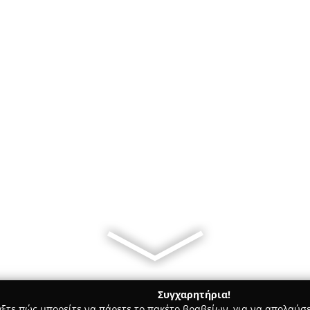
Συγχαρητήρια!
γξτε πώς μπορείτε να πάρετε το πακέτο βραβείων, για να απολαύσε