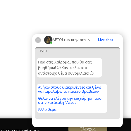
ΑΕΤΟΊ των κτηνιάτρων
Live chat
15:31
Γεια σας. Χαίρομαι που θα σας
βοηθήσω! 🙂 Κάντε κλικ στο
αντίστοιχο θέμα συνομιλίας! 🙂
Ανήκω στους διακριθέντες και θέλω
να παραλάβω το πακέτο βραβείων
Θέλω να ελέγξω την επιχείρηση μου
στην κατάταξη "Αετοί"
Άλλο θέμα
Έλεγχος
τε την επιτυχία σας.