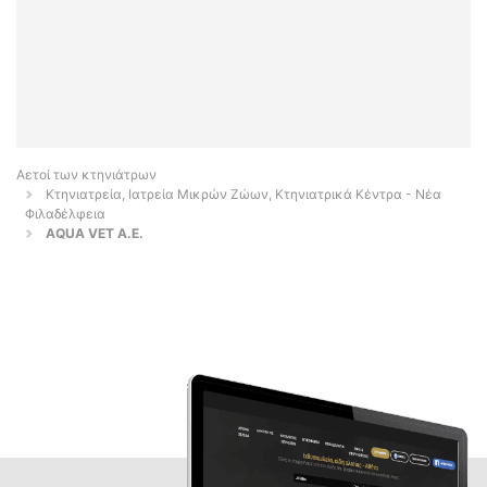
Αετοί των κτηνιάτρων
Κτηνιατρεία, Ιατρεία Μικρών Ζώων, Κτηνιατρικά Κέντρα - Νέα
Φιλαδέλφεια
AQUA VET A.E.