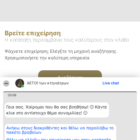
Βρείτε επιχείρηση
Η κατάταξη περιλαμβάνει τους καλύτερους στον κλάδο
Ψάχνετε επιχείρηση; Ελέγξτε τη μηχανή αναζήτησης.
Χρησιμοποιήστε την καλύτερη υπηρεσία
Αναζήτηση
ΑΕΤΟΊ των κτηνιάτρων
Live chat
03:06
Γεια σας. Χαίρομαι που θα σας βοηθήσω! 🙂 Κάντε
κλικ στο αντίστοιχο θέμα συνομιλίας! 🙂
Διοργανωτής της
Κατάταξη
Επικοινωνία
Ανήκω στους διακριθέντες και θέλω να παραλάβω το
κατάταξης
Διακριθέντες
Επικοινωνία
πακέτο βραβείων
BEAUTIFUL COMPANY
Λίστα όλων
Μονοπρόσωπη ΙΚΕ
των
Θέλω να ελέγξω την επιχείρηση μου στην κατάταξη