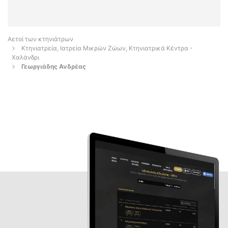
Αετοί των κτηνιάτρων
Κτηνιατρεία, Ιατρεία Μικρών Ζώων, Κτηνιατρικά Κέντρα -
Χαλάνδρι
Γεωργιάδης Ανδρέας