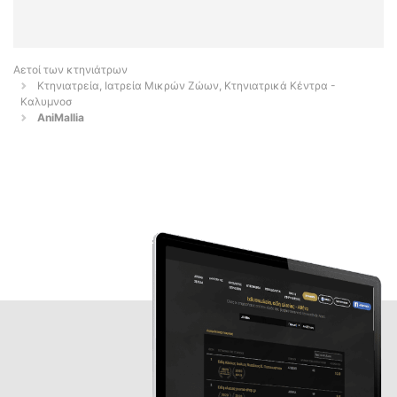
Αετοί των κτηνιάτρων
Κτηνιατρεία, Ιατρεία Μικρών Ζώων, Κτηνιατρικά Κέντρα -
Καλυμνοσ
AniMallia