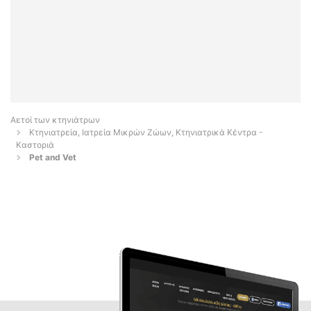
Αετοί των κτηνιάτρων
Κτηνιατρεία, Ιατρεία Μικρών Ζώων, Κτηνιατρικά Κέντρα -
Καστοριά
Pet and Vet