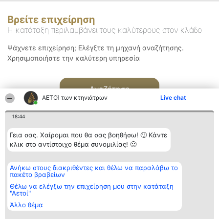
Βρείτε επιχείρηση
Η κατάταξη περιλαμβάνει τους καλύτερους στον κλάδο
Ψάχνετε επιχείρηση; Ελέγξτε τη μηχανή αναζήτησης.
Χρησιμοποιήστε την καλύτερη υπηρεσία
Αναζήτηση
ΑΕΤΟΊ των κτηνιάτρων
Live chat
18:44
Γεια σας. Χαίρομαι που θα σας βοηθήσω! 🙂 Κάντε
κλικ στο αντίστοιχο θέμα συνομιλίας! 🙂
Διοργανωτής της
Κατάταξη
Επικοινωνία
Ανήκω στους διακριθέντες και θέλω να παραλάβω το
κατάταξης
Διακριθέντες
Επικοινωνία
πακέτο βραβείων
BEAUTIFUL COMPANY
Λίστα όλων
Μονοπρόσωπη ΙΚΕ
των
Θέλω να ελέγξω την επιχείρηση μου στην κατάταξη
ΤΗΛ. ΕΠΙΚΟΙΝΩΝΙΑΣ:
διακριθέντων
"Αετοί"
2104128019
Μεθοδολογία
Άλλο θέμα
email:
Όροι &
aetoi@beautifulcompany.co
προϋποθέσεις