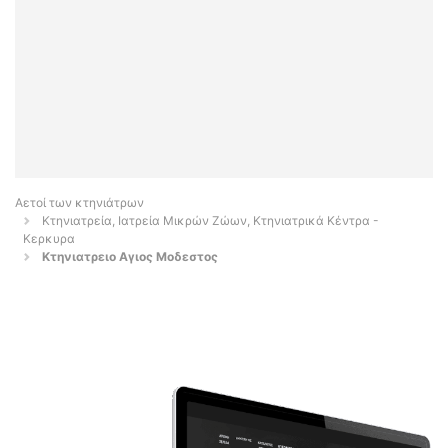
Αετοί των κτηνιάτρων
Κτηνιατρεία, Ιατρεία Μικρών Ζώων, Κτηνιατρικά Κέντρα -
Κερκυρα
Κτηνιατρειο Αγιος Μοδεστος