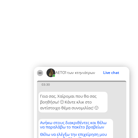
ΑΕΤΟΊ των κτηνιάτρων
Live chat
03:30
Γεια σας. Χαίρομαι που θα σας
βοηθήσω! 🙂 Κάντε κλικ στο
αντίστοιχο θέμα συνομιλίας! 🙂
Ανήκω στους διακριθέντες και θέλω
να παραλάβω το πακέτο βραβείων
Θέλω να ελέγξω την επιχείρηση μου