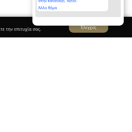
στην κατάταξη "Αετοί"
Άλλο θέμα
Έλεγχος
τε την επιτυχία σας.
τζάρα Αργυρώ
Αργυρώ
βρίσκεται στην Αμφιλοχία και
φοράς στον τομέα της φροντίδας μικρών ζώων
αροχή ολοκληρωμένων υπηρεσιών που καλύπτουν
ι θεραπευτικές ανάγκες, συμπεριλαμβανομένης
τες, κουνέλια, πτηνά και χάμστερ.
ιματολογικές αναλύσεις, ακτινογραφικές
ργικές πράξεις, μεταξύ των οποίων