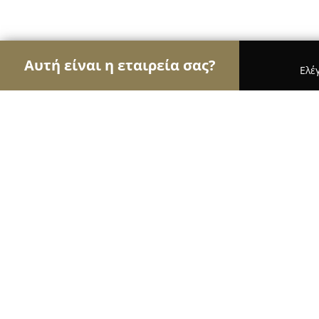
Αυτή είναι η εταιρεία σας?
Ελέ
Αετοί των κτηνιάτρων
Κτηνιατρεία, Ιατρεία Μι
Κτηνιατρείο Χαντζάρα Αργυρώ
8.8
(13)
Αμφιλοχία, Β. ΚΑΡΑΠΑΝΟΥ