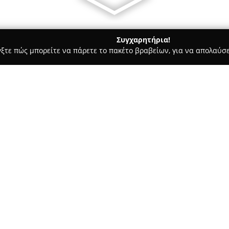
Συγχαρητήρια!
γξτε πώς μπορείτε να πάρετε το πακέτο βραβείων, για να απολαύσε
κρών Ζώων, Κτηνιατρικά Κέντρα - Αμφιλοχία
Κτηνιατρείο Χαν
Σχετικά με την εταιρεία:
Το κτηνιατρείο της
Χαντζάρα 
αναγνωρίζεται ως σημείο ανα
συντροφιάς. Εστιάζει στην π
προληπτικές, διαγνωστικές κα
Δείτε περισσότερα >>
της φροντίδας για σκύλους, γά
Στο κτηνιατρείο εκτελούνται α
εξετάσεις και διάφορες χειρου