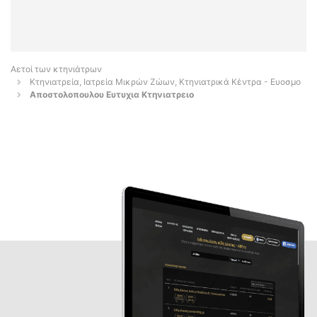
Αετοί των κτηνιάτρων
Κτηνιατρεία, Ιατρεία Μικρών Ζώων, Κτηνιατρικά Κέντρα - Ευοσμο
Αποστολοπουλου Ευτυχια Κτηνιατρειο