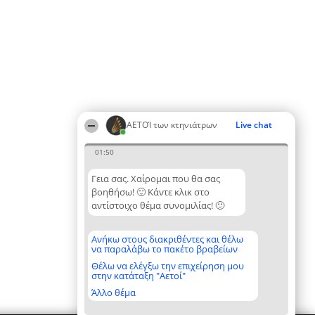
ΑΕΤΟΊ των κτηνιάτρων
Live chat
01:50
Γεια σας. Χαίρομαι που θα σας
βοηθήσω! 🙂 Κάντε κλικ στο
αντίστοιχο θέμα συνομιλίας! 🙂
Ανήκω στους διακριθέντες και θέλω
να παραλάβω το πακέτο βραβείων
Θέλω να ελέγξω την επιχείρηση μου
στην κατάταξη "Αετοί"
Άλλο θέμα