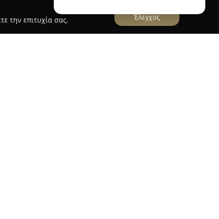
Έλεγχος
τε την επιτυχία σας.
 Κτενάς Χρήστος
νάς Χρήστος
βρίσκεται στην οδό Ρήγα Φεραίου
ται στην παροχή ολοκληρωμένων κτηνιατρικών
προάσπιση της υγείας και της ευημερίας των
προσφέρονται διάφορες ιατρικές υπηρεσίες,
νται γενικές κλινικές εξετάσεις, εμβολιασμοί,
ρματικές παθήσεις.
ν ετήσιο προληπτικό έλεγχο, που επιτρέπει την
ριση πιθανών προβλημάτων υγείας. Στο φάσμα
ι επίσης οι στειρώσεις και η τοποθέτηση