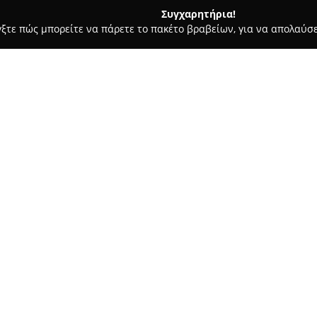
Συγχαρητήρια!
γξτε πώς μπορείτε να πάρετε το πακέτο βραβείων, για να απολαύσε
κρών Ζώων, Κτηνιατρικά Κέντρα - Εκάλη
Κτηνιατρικό Κέντρο -
ος
Σχετικά με την εταιρεία:
Το
Κτηνιατρικό Κέντρο - Κτε
11 στην Εκάλη και εξειδικεύε
υπηρεσιών, εστιάζοντας στην 
κατοικίδιων ζώων. Στο κέντρο 
Δείτε περισσότερα >>
μεταξύ των οποίων περιλαμβάνο
και θεραπείες που αφορούν δε
Ιδιαίτερη σημασία δίνεται στο
έγκαιρη ανίχνευση και διαχεί
των υπηρεσιών περιλαμβάνοντα