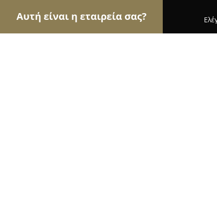
Αυτή είναι η εταιρεία σας?
Ελέ
Αετοί των κτηνιάτρων
Κτηνιατρεία, Ιατρεία Μι
Κτηνιατρικό Κέντρο - Κτενάς Χρήστ
8.4
(696)
Εκάλη, Ρήγα Φεραίου 11
Εμφάνιση αριθμού τηλεφώνου