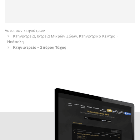
Αετοί των κτηνιάτρων
Κτηνιατρεία, Ιατρεία Μικρών Ζώων, Κτηνιατρικά Κέντρα -
Νεάπολη
Κτηνιατρείο - Σπύρος Τάχος