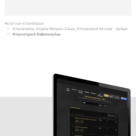
Αετοί των κτηνιάτρων
Κτηνιατρεία, Ιατρεία Μικρών Ζώων, Κτηνιατρικά Κέντρα - Δράμα
Κτηνιατρικά Κοβούσογλου