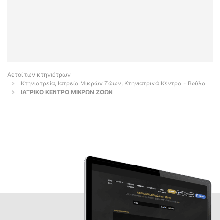
Αετοί των κτηνιάτρων
Κτηνιατρεία, Ιατρεία Μικρών Ζώων, Κτηνιατρικά Κέντρα - Βούλα
IATPIKO KENTPO MIKPΩN ZΩΩN