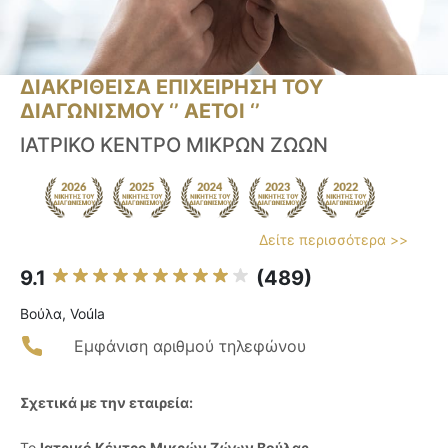
ΔΙΑΚΡΙΘΕΙΣΑ ΕΠΙΧΕΙΡΗΣΗ ΤΟΥ
ΔΙΑΓΩΝΙΣΜΟΥ ‘’ ΑΕΤΟΙ ‘’
IATPIKO KENTPO MIKPΩN ZΩΩN
Δείτε περισσότερα >>
9.1
(489)
Βούλα, Voúla
Εμφάνιση αριθμού τηλεφώνου
Σχετικά με την εταιρεία:
Το
Ιατρικό Κέντρο Μικρών Ζώων Βούλας