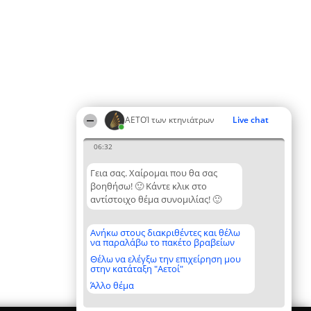
ΑΕΤΟΊ των κτηνιάτρων
Live chat
06:32
Γεια σας. Χαίρομαι που θα σας
βοηθήσω! 🙂 Κάντε κλικ στο
αντίστοιχο θέμα συνομιλίας! 🙂
Ανήκω στους διακριθέντες και θέλω
να παραλάβω το πακέτο βραβείων
Θέλω να ελέγξω την επιχείρηση μου
στην κατάταξη "Αετοί"
Άλλο θέμα