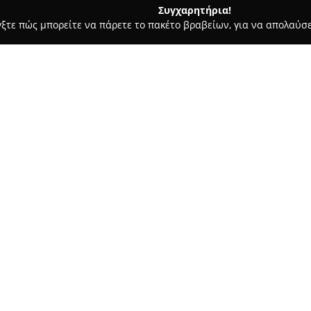
Συγχαρητήρια!
γξτε πώς μπορείτε να πάρετε το πακέτο βραβείων, για να απολαύσε
κρών Ζώων, Κτηνιατρικά Κέντρα - Λιτόχωρο
HumanPet.gr
Σχετικά με την εταιρεία:
Η εταιρεία
HumanPet.gr
, έχον
σύγχρονο κτηνιατρικό κέντρο 
pet shop, προσφέροντας υπηρεσ
είναι καθιερωμένη ως ένας ορ
Δείτε περισσότερα >>
υγείας, όπως διαγνωστικές εξε
Η ομάδα της εταιρείας περιλα
οποίων ξεχωρίζει η κτηνίατρος
έμφαση στον σεβασμό και την 
την ευζωία του. Πέρα από τις 
μεγάλη ποικιλία προϊόντων για 