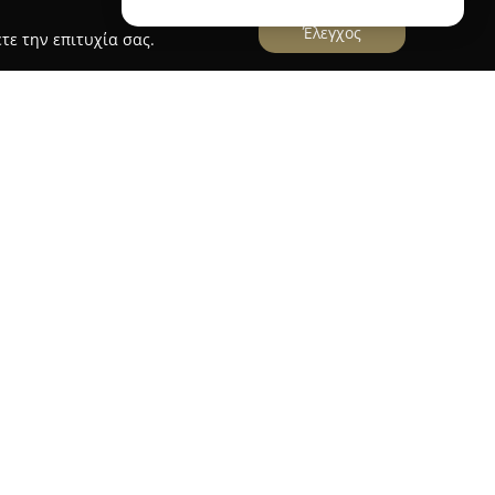
Έλεγχος
τε την επιτυχία σας.
τας ως έδρα το Λιτόχωρο Πιερίας, λειτουργεί ως
που συνδυάζει και τη λειτουργία ολοκληρωμένου
ίες φροντίδας για κατοικίδια ζώα. Από το 2010,
γανισμός που παρέχει εξειδικευμένες υπηρεσίες
τάσεις, εμβολιασμούς και ιατρική φροντίδα.
μβάνει έμπειρους επαγγελματίες, μεταξύ των
 Δρ. Αναστασία Ν. Δασοπούλου, οι οποίοι δίνουν
εξατομικευμένη μέριμνα για κάθε ζώο με στόχο
ιατρικές υπηρεσίες, το HumanPet.gr προσφέρει
σκύλους και γάτες, όπως τροφές, κλινικές