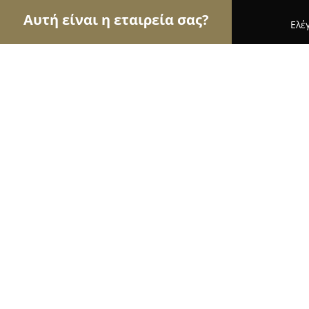
Αυτή είναι η εταιρεία σας?
Ελέ
Αετοί των κτηνιάτρων
Κτηνιατρεία, Ιατρεία Μι
HumanPet.gr
9.6
(259)
Λιτόχωρο, Αγίας Μαρίνας 23
Εμφάνιση αριθμού τηλεφώνου