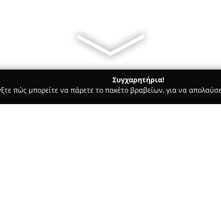
Συγχαρητήρια!
γξτε πώς μπορείτε να πάρετε το πακέτο βραβείων, για να απολαύσε
κρών Ζώων, Κτηνιατρικά Κέντρα - Βεροια
Κτηνιατρείο, Κ.ΣΙΣΜ
Σχετικά με την εταιρεία:
Το
Κτηνιατρείο Σισμανίδη
, π
Βέροια, χαρακτηρίζεται ως έν
προώθηση της υγείας και της 