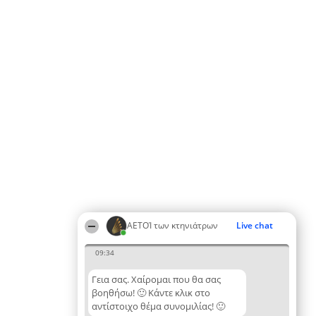
ΑΕΤΟΊ των κτηνιάτρων
Live chat
09:34
Γεια σας. Χαίρομαι που θα σας
βοηθήσω! 🙂 Κάντε κλικ στο
αντίστοιχο θέμα συνομιλίας! 🙂