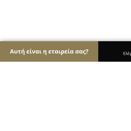
Αυτή είναι η εταιρεία σας?
Ελέ
Αετοί των κτηνιάτρων
Κτηνιατρεία, Ιατρεία Μι
Κτηνιατρείο, Κ.ΣΙΣΜΑΝΙΔΗ