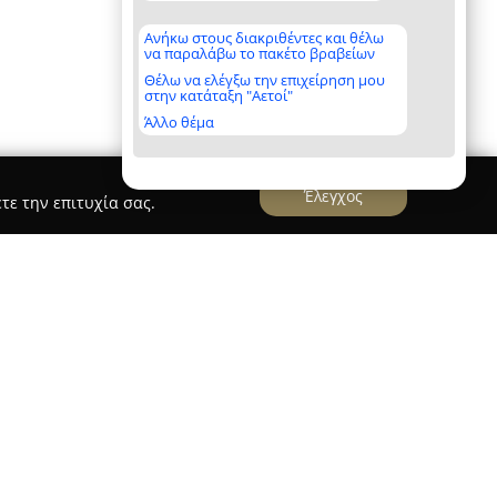
Ανήκω στους διακριθέντες και θέλω
να παραλάβω το πακέτο βραβείων
Θέλω να ελέγξω την επιχείρηση μου
στην κατάταξη "Αετοί"
Άλλο θέμα
Έλεγχος
τε την επιτυχία σας.
ΑΝΙΔΗ
ου βρίσκεται στην οδό Θεσσαλονίκης 33 στη
ας σύγχρονος χώρος αφιερωμένος στην
ευζωίας μικρών ζώων. Με επικεφαλής τον