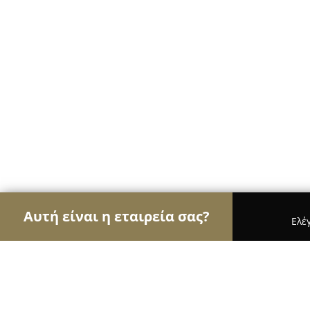
Αυτή είναι η εταιρεία σας?
Ελέ
Αετοί των κτηνιάτρων
Κτηνιατρεία, Ιατρεία Μι