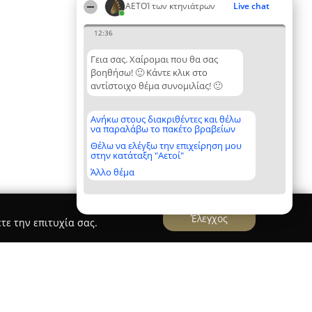
ΑΕΤΟΊ των κτηνιάτρων
Live chat
12:36
Γεια σας. Χαίρομαι που θα σας
βοηθήσω! 🙂 Κάντε κλικ στο
αντίστοιχο θέμα συνομιλίας! 🙂
Ανήκω στους διακριθέντες και θέλω
να παραλάβω το πακέτο βραβείων
Θέλω να ελέγξω την επιχείρηση μου
στην κατάταξη "Αετοί"
Άλλο θέμα
Έλεγχος
τε την επιτυχία σας.
τηνιατρείο Μακαρονάς - Μπρισίμη