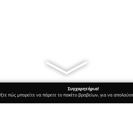
Συγχαρητήρια!
γξτε πώς μπορείτε να πάρετε το πακέτο βραβείων, για να απολαύσε
κρών Ζώων, Κτηνιατρικά Κέντρα - Θεσσαλονίκη
Pets2Vets - Κ