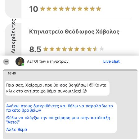
10
Διακριθέντες
Κτηνιατρείο Θεόδωρος Χόβολος
8.5
ΑΕΤΟΊ των κτηνιάτρων
Live chat
16:49
Διοργανωτής της
Κατάταξη
Επικοινωνία
κατάταξης
Διακριθέντες
Επικοινωνία
Γεια σας. Χαίρομαι που θα σας βοηθήσω! 🙂 Κάντε
BEAUTIFUL COMPANY
Λίστα όλων
κλικ στο αντίστοιχο θέμα συνομιλίας! 🙂
Μονοπρόσωπη ΙΚΕ
των
ΤΗΛ. ΕΠΙΚΟΙΝΩΝΙΑΣ:
διακριθέντων
2104128019
Μεθοδολογία
Ανήκω στους διακριθέντες και θέλω να παραλάβω το
email:
Όροι &
πακέτο βραβείων
aetoi@beautifulcompany.co
προϋποθέσεις
ΠΟΛΙΤΙΚΗ
Θέλω να ελέγξω την επιχείρηση μου στην κατάταξη
"Αετοί"
ΑΠΟΡΡΗΤΟΥ
Άλλο θέμα