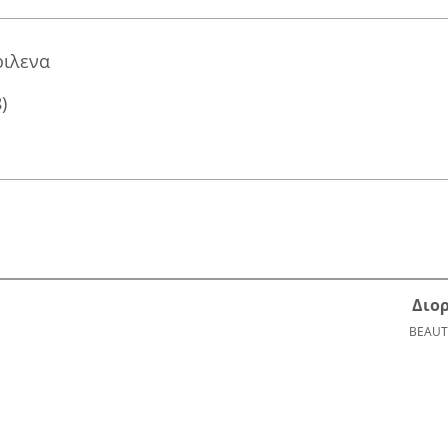
ριλενα
)
Διο
BEAUT