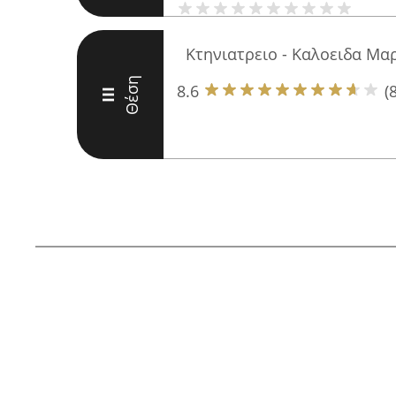
Κτηνιατρειο - Καλοειδα Μα
Θέση
8.6
(8
III