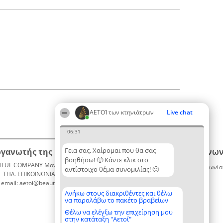
ΑΕΤΟΊ των κτηνιάτρων
Live chat
06:31
Γεια σας. Χαίρομαι που θα σας
ργανωτής της κατάταξης
Κατάταξη
Επικοινων
βοηθήσω! 🙂 Κάντε κλικ στο
IFUL COMPANY Μονοπρόσωπη ΙΚΕ
Διακριθέντες
Επικοινωνία
αντίστοιχο θέμα συνομιλίας! 🙂
ΤΗΛ. ΕΠΙΚΟΙΝΩΝΙΑΣ: 2104128019
Λίστα
email: aetoi@beautifulcompany.co
όλων των
διακριθέντων
Ανήκω στους διακριθέντες και θέλω
να παραλάβω το πακέτο βραβείων
Μεθοδολογία
Όροι &
Θέλω να ελέγξω την επιχείρηση μου
στην κατάταξη "Αετοί"
προϋποθέσεις