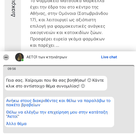
Το Φαρμακείο Ματσούκα Μαρκέλλα
έχει την έδρα του στο κέντρο της
Αθήνας, στην Ομόνοια (Σατωβριάνδου
17), και λειτουργεί ως αξιόπιστη
επιλογή για φαρμακευτικές ανάγκες
οικογενειών και κατοικιδίων ζώων.
Προσφέρει ευρεία γκάμα φαρμάκων
και παρέχει ...
9.6
ΑΕΤΟΊ των κτηνιάτρων
Live chat
09:56
Διοργανωτής της
Κατάταξη
Επικοινωνία
Γεια σας. Χαίρομαι που θα σας βοηθήσω! 🙂 Κάντε
κατάταξης
Διακριθέντες
Επικοινωνία
κλικ στο αντίστοιχο θέμα συνομιλίας! 🙂
BEAUTIFUL COMPANY
Λίστα όλων
Μονοπρόσωπη ΙΚΕ
των
ΤΗΛ. ΕΠΙΚΟΙΝΩΝΙΑΣ:
διακριθέντων
Ανήκω στους διακριθέντες και θέλω να παραλάβω το
2104128019
Μεθοδολογία
πακέτο βραβείων
email:
Όροι &
aetoi@beautifulcompany.co
προϋποθέσεις
Θέλω να ελέγξω την επιχείρηση μου στην κατάταξη
ΠΟΛΙΤΙΚΗ
"Αετοί"
ΑΠΟΡΡΗΤΟΥ
Άλλο θέμα