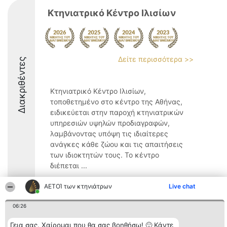
Κτηνιατρικό Κέντρο Ιλισίων
Δείτε περισσότερα >>
Διακριθέντες
Κτηνιατρικό Κέντρο Ιλισίων,
τοποθετημένο στο κέντρο της Αθήνας,
ειδικεύεται στην παροχή κτηνιατρικών
υπηρεσιών υψηλών προδιαγραφών,
λαμβάνοντας υπόψη τις ιδιαίτερες
ανάγκες κάθε ζώου και τις απαιτήσεις
των ιδιοκτητών τους. Το κέντρο
διέπεται ...
8.8
ΑΕΤΟΊ των κτηνιάτρων
Live chat
06:26
Διοργανωτής της
Κατάταξη
Επικοινωνία
Γεια σας. Χαίρομαι που θα σας βοηθήσω! 🙂 Κάντε