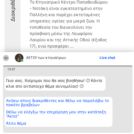
Διακριθέντες
Το Κτηνιατρικό Κέντρο Παπαθεοδώρου
- Νοτάκη είναι εγκατεστημένο στην
Παλλήνη και παρέχει εκτεταμένες
υπηρεσίες υγείας για μικρά ζώα. Η
τοποθεσία του διευκολύνει την
πρόσβαση μέσω της Λεωφόρου
Λαυρίου και της Αττικής Οδού (έξοδος
17), ενώ προσφέρει ...
9.8
ΑΕΤΟΊ των κτηνιάτρων
Live chat
13:47
Διοργανωτής της
Κατάταξη
Επικοινωνία
Γεια σας. Χαίρομαι που θα σας βοηθήσω! 🙂 Κάντε
κατάταξης
Διακριθέντες
Επικοινωνία
κλικ στο αντίστοιχο θέμα συνομιλίας! 🙂
BEAUTIFUL COMPANY
Λίστα όλων
Μονοπρόσωπη ΙΚΕ
των
ΤΗΛ. ΕΠΙΚΟΙΝΩΝΙΑΣ:
διακριθέντων
Ανήκω στους διακριθέντες και θέλω να παραλάβω το
2104128019
Μεθοδολογία
πακέτο βραβείων
email:
Όροι &
aetoi@beautifulcompany.co
προϋποθέσεις
Θέλω να ελέγξω την επιχείρηση μου στην κατάταξη
ΠΟΛΙΤΙΚΗ
"Αετοί"
ΑΠΟΡΡΗΤΟΥ
Άλλο θέμα