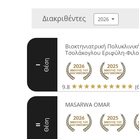
Διακριθέντες
2026
Βιοκτηνιατρική Πολυκλινική
Τσολάκογλου Εριφύλη-Φιλ
Θέση
I
9.8
(
MASARWA OMAR
Θέση
II